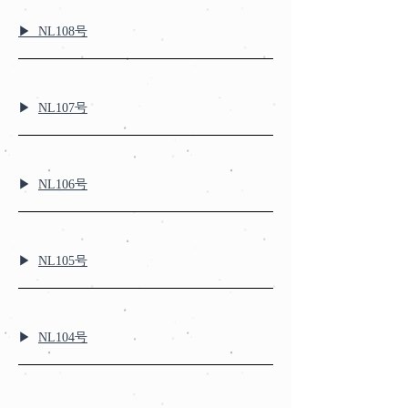
▶ NL108号
▶
NL107号
▶
NL106
号
▶
NL105
号
▶
NL104
号