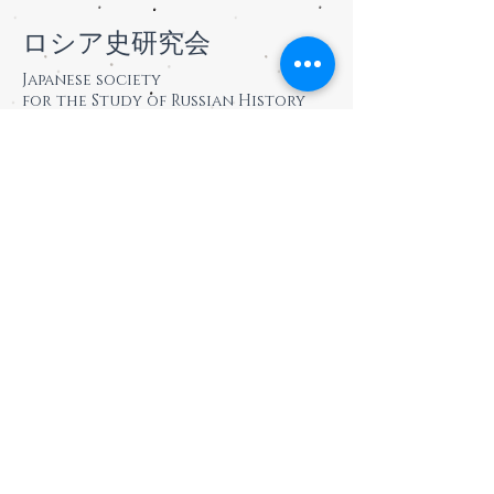
ルの上のサテライトになるの
eac2026fukuoka/fo
で、ご注意ください）
presenters/applica
​ロシア史研究会
https://www.nufs.ac.jp/outline/
authuser=0 締切は、来年の2
Japanese society
meiekic/opening/
月10日です。 不明な点は専
for the Study of Russian History
https://nagoya-noritake-
用メールアドレス、 
garden.
fukuoka
​・
日本学術会議 第一部ニューズレター
ロシア史研究会事務局
〒819-0395
福岡市西区元岡744
九州大学大学院経済学研究院
左近研究室気付
jimukyoku／あっと／roshiashi.jpn.org
（/あ
っと/を@に変換してください）