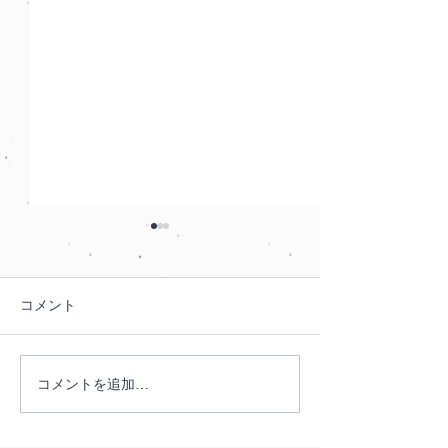
2026年度大会 申込募集
第13回東アジア
岡 応募フォー
2026年度大会は、以下の内容
で、完全対面での開催を予定
大会の総会等でお
コメント
しています。 日にち：2026
きました、来年5
年10月24日（土）25日
で開催されるスラ
（日） 会場：名古屋外国語大
シア学会東アジア
コメントを追加…
学名駅キャンパス （日進キャ
フォームが開設さ
ンパスではなく、イオンモー
https://sites.googl